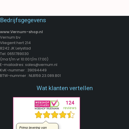
TOEVOEGEN AAN WINKELWAGEN
TOEVOEGEN AAN WINKELWAGEN
Bedrijfsgegevens
www.Vernum-shop.nl
Vernum bv
Vliegent hert 214
8242 JK Lelystad
Tel: 0651789030
(ma t/m vr 10:00 t/m 17:00)
E-mailadres: sales@vernum.nl
KvK-nummer : 39094449
BTW-nummer : NL8159.23.089.B01
Wat klanten vertellen