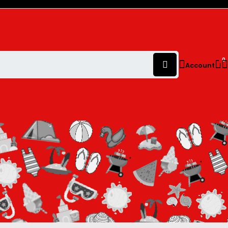
0
Account