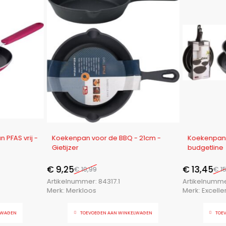
-16%
-16%
PFAS vrij -
Koekenpan voor de BBQ - 21cm -
Koekenpann
Gietijzer
budgetline
€
9,25
€
13,45
€
10,99
€
15
Artikelnummer:
84317.1
Artikelnumm
Merk:
Merkloos
Merk:
Excell
LWAGEN
TOEVOEGEN AAN WINKELWAGEN
TOE