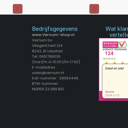
Bedrijfsgegevens
Wat kla
vertell
www.Vernum-shop.nl
Vernum bv
Vliegent hert 214
8242 JK Lelystad
Tel: 0651789030
(ma t/m vr 10:00 t/m 17:00)
E-mailadres:
sales@vernum.nl
KvK-nummer : 39094449
BTW-nummer :
NL8159.23.089.B01