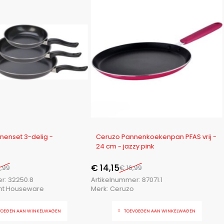
-17%
enset 3-delig -
Ceruzo Pannenkoekenpan PFAS vrij -
24 cm - jazzy pink
€
14,15
,99
€
16,99
er:
32250.8
Artikelnummer:
87071.1
ent Houseware
Merk:
Ceruzo
VOEGEN AAN WINKELWAGEN
TOEVOEGEN AAN WINKELWAGEN