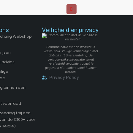
ons
Veiligheid en privacy
Stichting Webshop
Communicatie met de website is
versleuteld. Veilige verbindingen met
rijzen
256 bits TLS-versleuteling. Je
vertrouwelijke informatie wordt
 advies
versleuteld verzonden, zodat je
gegevens niet onderschept kunnen
ilige
worden.
Privacy Policy
ode
g binnen een
it voorraad
zending (bij een
oven de €100– voor
 België)