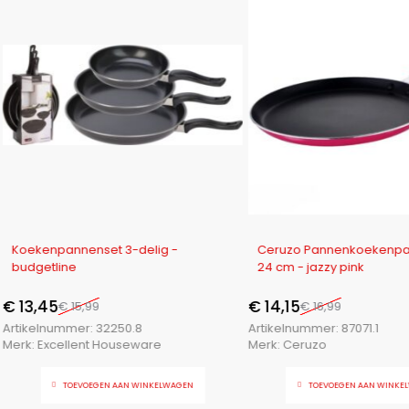
-16%
-17%
Koekenpannenset 3-delig -
Ceruzo Pannenkoekenpan 
budgetline
24 cm - jazzy pink
€
13,45
€
14,15
€
15,99
€
16,99
Artikelnummer:
32250.8
Artikelnummer:
87071.1
Merk:
Excellent Houseware
Merk:
Ceruzo
TOEVOEGEN AAN WINKELWAGEN
TOEVOEGEN AAN WINKE