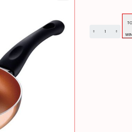
T
WI
Alternative: