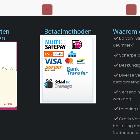
nten
Betaalmethoden
Waarom 
en
Lid van "
Keurmerk"
Scherpe p
Deskundig
Diverse ve
betaalmeth
Verzendin
werkdag
Levering u
Gratis Ver
bestelling b
Nederland en