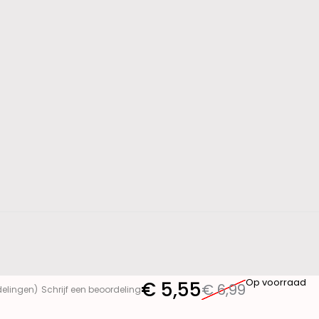
Op voorraad
€
5,55
€
6,99
delingen)
Schrijf een beoordeling