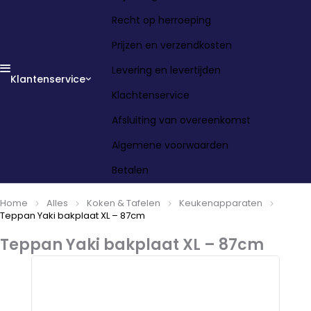
Recht op herroeping
Prijzen en verzendkosten
Levering en levertijden
Klantenservice
Klachtenservice
Afsluiting van overeenkomst
Algemene voorwaarden
Betalen
Home
Alles
Koken & Tafelen
Keukenapparaten
Teppan Yaki bakplaat XL – 87cm
Teppan Yaki bakplaat XL – 87cm