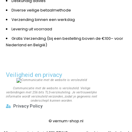
Deskundig advies
Diverse veilige betaalmethode
Verzending binnen een werkdag
Levering uit voorraad
Gratis Verzending (bij een bestelling boven de €100– voor
Nederland en België)
Veiligheid en privacy
Communicatie met de website is versleuteld. Veilige
verbindingen met 256 bits TLS-versleuteling. Je vertrouwelijke
informatie wordt versleuteld verzonden, zodat je gegevens niet
onderschept kunnen worden.
Privacy Policy
©
vernum-shop.nl