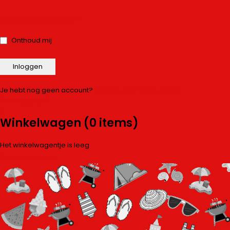
Wachtwoord vergeten?
Onthoud mij
Je hebt nog geen account?
Maak nu een account aan
Verlanglijstje
0
0
Winkelwagen
(0 items)
Het winkelwagentje is leeg
Verder winkelen