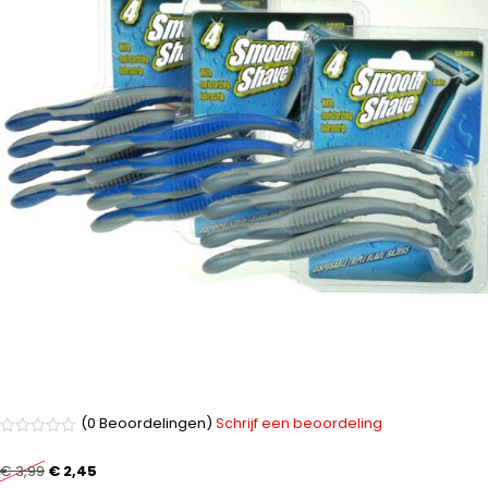
(0 Beoordelingen)
Schrijf een beoordeling
Gewaardeerd
0
€
3,99
€
2,45
uit
5