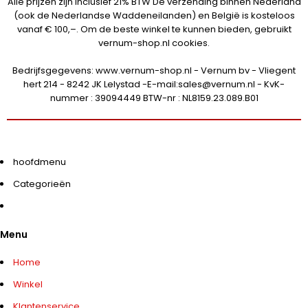
Alle prijzen zijn inclusief 21% BTW De verzending binnen Nederland
(ook de Nederlandse Waddeneilanden) en België is kosteloos
vanaf € 100,–. Om de beste winkel te kunnen bieden, gebruikt
vernum-shop.nl cookies.
Bedrijfsgegevens: www.vernum-shop.nl - Vernum bv - Vliegent
hert 214 - 8242 JK Lelystad -E-mail:sales@vernum.nl - KvK-
nummer : 39094449 BTW-nr : NL8159.23.089.B01
hoofdmenu
Categorieën
Menu
Home
Winkel
Klantenservice