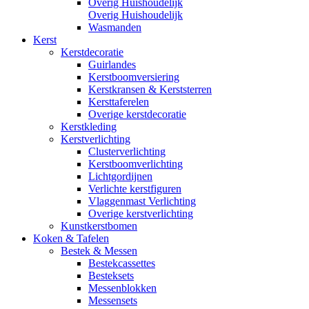
Overig Huishoudelijk
Overig Huishoudelijk
Wasmanden
Kerst
Kerstdecoratie
Guirlandes
Kerstboomversiering
Kerstkransen & Kerststerren
Kersttaferelen
Overige kerstdecoratie
Kerstkleding
Kerstverlichting
Clusterverlichting
Kerstboomverlichting
Lichtgordijnen
Verlichte kerstfiguren
Vlaggenmast Verlichting
Overige kerstverlichting
Kunstkerstbomen
Koken & Tafelen
Bestek & Messen
Bestekcassettes
Besteksets
Messenblokken
Messensets