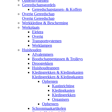
Opbergsystemen
Gereedschapsgordels
Gereedschapstassen- & Koffers
Overig Gereedschap
Overig Gereedschap
Werkkleding & Bescherming
Werkplaats
Elektra
Overig
Transportsystemen
Werklampen
Huishouden
Afvalemmers
Boodschappentassen & Trolleys
Droogrekken
Huishoudtrappen
Kledingrekken & Kledingkasten
Kledingrekken & Kledingkasten
Opbergen
Kastinrichting
Kledingkasten
Kledingrekken
Organisers
Opbergers
Schoonmaakartikelen