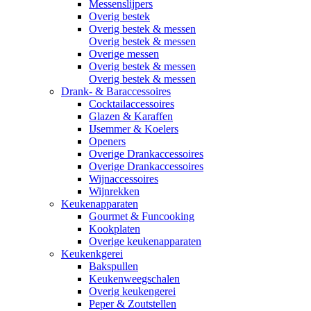
Messenslijpers
Overig bestek
Overig bestek & messen
Overig bestek & messen
Overige messen
Overig bestek & messen
Overig bestek & messen
Drank- & Baraccessoires
Cocktailaccessoires
Glazen & Karaffen
IJsemmer & Koelers
Openers
Overige Drankaccessoires
Overige Drankaccessoires
Wijnaccessoires
Wijnrekken
Keukenapparaten
Gourmet & Funcooking
Kookplaten
Overige keukenapparaten
Keukenkgerei
Bakspullen
Keukenweegschalen
Overig keukengerei
Peper & Zoutstellen