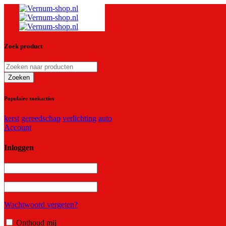
Zoek product
Populaire zoekacties
kerst
gereedschap
verlichting
auto
Account
Inloggen
Wachtwoord vergeten?
Onthoud mij