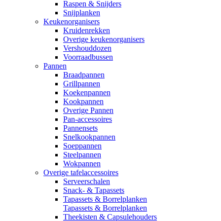
Raspen & Snijders
Snijplanken
Keukenorganisers
Kruidenrekken
Overige keukenorganisers
Vershouddozen
Voorraadbussen
Pannen
Braadpannen
Grillpannen
Koekenpannen
Kookpannen
Overige Pannen
Pan-accessoires
Pannensets
Snelkookpannen
Soeppannen
Steelpannen
Wokpannen
Overige tafelaccessoires
Serveerschalen
Snack- & Tapassets
Tapassets & Borrelplanken
Tapassets & Borrelplanken
Theekisten & Capsulehouders