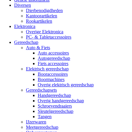
Diversen
Dierbenodigdheden
Kantoorartikelen
Rookartikelen
Elektronica
Overige Elektronica
PC- & Tabletaccessoires
Gereedschap
Auto & Fiets
Auto accessoires
Autogereedschap
Fiets accessoires
Elektrisch gereedschap
Booraccessoires
Boormachines
Overig elektrisch gereedschap
Gereedschapsets
Handgereedschap
Overig handgereedschap
Schroevendraaiers
Sleutelgereedschap
Tangen
IJzerwaren
Meetgereedschap