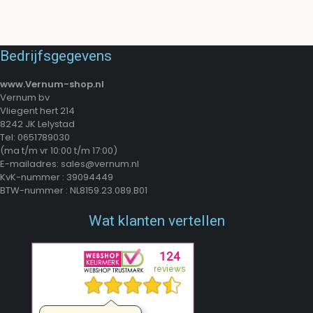
TOEVOEGEN AAN WINKELWAGEN
TOEVOEGEN AAN WINKELWAGEN
Bedrijfsgegevens
www.Vernum-shop.nl
Vernum bv
Vliegent hert 214
8242 JK Lelystad
Tel: 0651789030
(ma t/m vr 10:00 t/m 17:00)
E-mailadres: sales@vernum.nl
KvK-nummer : 39094449
BTW-nummer : NL8159.23.089.B01
Wat klanten vertellen