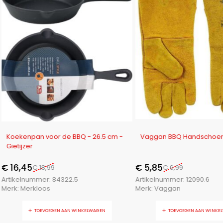
-13%
-16%
Koekenpan voor de BBQ - 26.5 cm -
Vaggan BBQ Handschoen
Gietijzer
€
16,45
€
5,85
€
18,99
€
6,99
Artikelnummer:
84322.5
Artikelnummer:
12090.6
Merk:
Merkloos
Merk:
Vaggan
TOEVOEGEN AAN WINKELWAGEN
TOEVOEGEN AAN WINKE