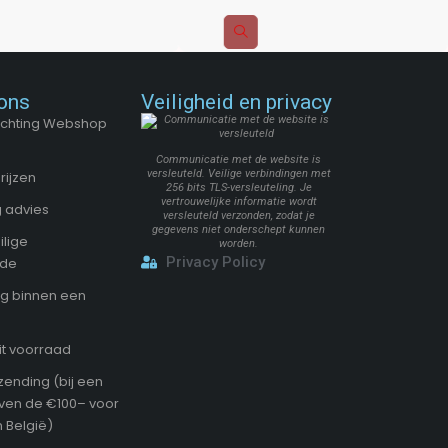
ons
Veiligheid en privacy
Stichting Webshop
Communicatie met de website is
versleuteld. Veilige verbindingen met
rijzen
256 bits TLS-versleuteling. Je
vertrouwelijke informatie wordt
 advies
versleuteld verzonden, zodat je
gegevens niet onderschept kunnen
ilige
worden.
Privacy Policy
ode
g binnen een
it voorraad
zending (bij een
oven de €100– voor
 België)