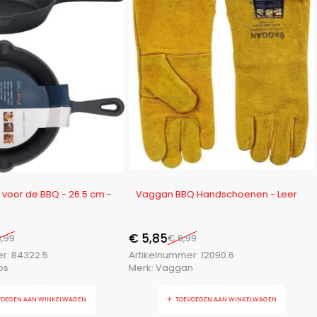
-16%
voor de BBQ - 26.5 cm -
Vaggan BBQ Handschoenen - Leer
€
5,85
,99
€
6,99
er:
84322.5
Artikelnummer:
12090.6
os
Merk:
Vaggan
VOEGEN AAN WINKELWAGEN
TOEVOEGEN AAN WINKELWAGEN