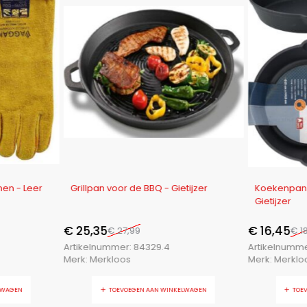
-9%
-13%
en - Leer
Grillpan voor de BBQ - Gietijzer
Koekenpan 
Gietijzer
€
25,35
€
16,45
€
27,99
€
18
Artikelnummer:
84329.4
Artikelnumm
Merk:
Merkloos
Merk:
Merklo
LWAGEN
TOEVOEGEN AAN WINKELWAGEN
TOE