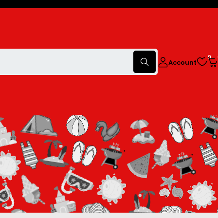
0
Account