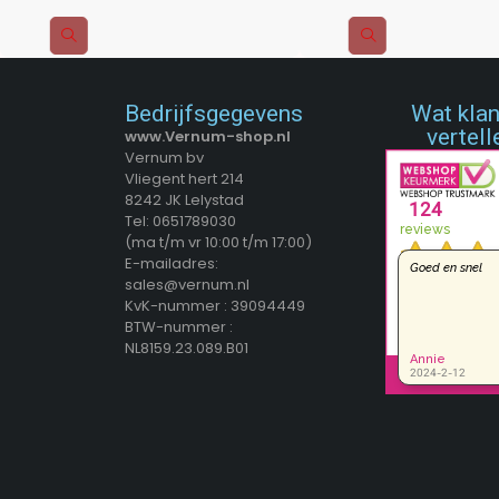
Bedrijfsgegevens
Wat kla
vertell
www.Vernum-shop.nl
Vernum bv
Vliegent hert 214
8242 JK Lelystad
Tel: 0651789030
(ma t/m vr 10:00 t/m 17:00)
E-mailadres:
sales@vernum.nl
KvK-nummer : 39094449
BTW-nummer :
NL8159.23.089.B01