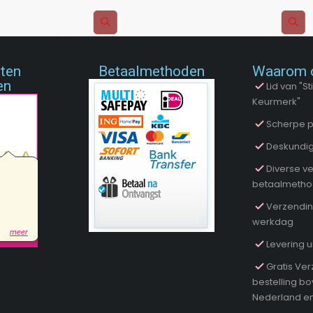
nten
Betaalmethoden
Waarom 
en
Lid van "
Keurmerk"
Scherpe p
Deskundig
Diverse ve
betaalmeth
Verzendin
werkdag
Levering u
Gratis Ver
bestelling b
Nederland en