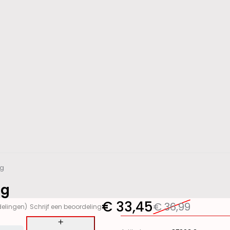
ng
ng
€
33,45
€
36,99
delingen)
Schrijf een beoordeling