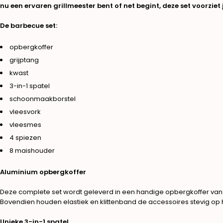
nu een ervaren grillmeester bent of net begint, deze set voorzi
De barbecue set:
opbergkoffer
grijptang
kwast
3-in-1 spatel
schoonmaakborstel
vleesvork
vleesmes
4 spiezen
8 maishouder
Aluminium opbergkoffer
Deze complete set wordt geleverd in een handige opbergkoffer van a
Bovendien houden elastiek en klittenband de accessoires stevig op hu
Unieke 3-in-1 spatel