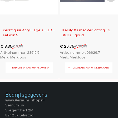
-16%
-11%
Kerstfiguur Acryl - Egels - LED -
Kerstgifts met Verlichting - 3
set van 5
stuks - goud
€
8,35
€
9,99
€
26,75
€
29,99
Artikelnummer:
23619.5
Artikelnummer:
06629.7
Merk:
Merkloos
Merk:
Merkloos
TOEVOEGEN AAN WINKELWAGEN
TOEVOEGEN AAN WINKELWAGEN
Bedrijfsgegevens
www.Vernum-shop.nl
Vernum bv
Vliegent hert 214
8242 JK Lelystad