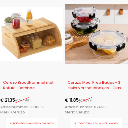
-11%
-15%
Ceruzo Broodtrommel met
Ceruzo Meal Prep Bakjes - 3
Rolluik - Bamboe
stuks Vershoudbakjes - Glas
€
21,35
€
11,85
€
23,99
€
13,99
Artikelnummer:
87383.5
Artikelnummer:
87451.1
Merk:
Ceruzo
Merk:
Ceruzo
TOEVOEGEN AAN WINKELWAGEN
TOEVOEGEN AAN WINKELWAGEN