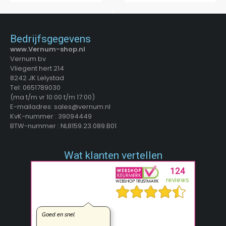
Bedrijfsgegevens
www.Vernum-shop.nl
Vernum bv
Vliegent hert 214
8242 JK Lelystad
Tel: 0651789030
(ma t/m vr 10:00 t/m 17:00)
E-mailadres: sales@vernum.nl
KvK-nummer : 39094449
BTW-nummer : NL8159.23.089.B01
Wat klanten vertellen