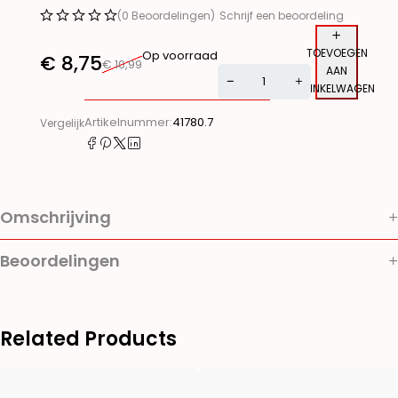
(0 Beoordelingen)
Schrijf een beoordeling
TOEVOEGEN
Op voorraad
€
8,75
€
10,99
AAN
WINKELWAGEN
Alternative:
Artikelnummer:
41780.7
Vergelijk
Omschrijving
Beoordelingen
Related Products