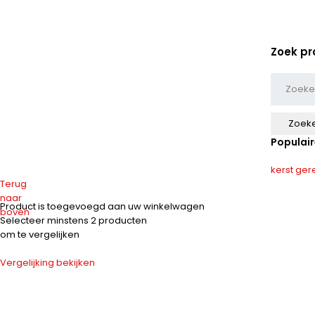
Zoek pr
Populair
kerst
ger
Terug
naar
Product is toegevoegd aan uw winkelwagen
boven
Selecteer minstens 2 producten
om te vergelijken
Vergelijking bekijken