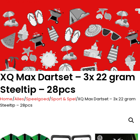
Verder winkelen
XQ Max Dartset – 3x 22 gram
Steeltip – 28pcs
Home
/
Alles
/
Speelgoed
/
Sport & Spel
/
XQ Max Dartset – 3x 22 gram
Steeltip – 28pcs