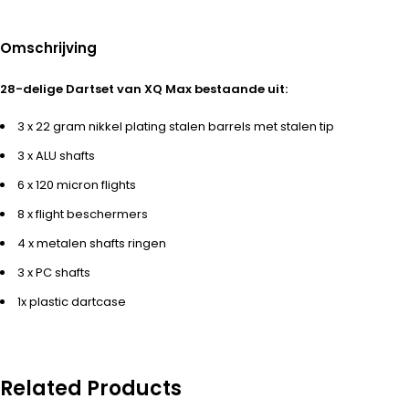
Omschrijving
28-delige Dartset van XQ Max bestaande uit:
3 x 22 gram nikkel plating stalen barrels met stalen tip
3 x ALU shafts
6 x 120 micron flights
8 x flight beschermers
4 x metalen shafts ringen
3 x PC shafts
1x plastic dartcase
Related Products