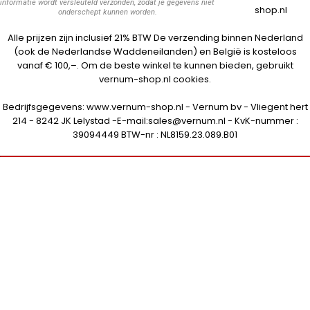
informatie wordt versleuteld verzonden, zodat je gegevens niet
shop.nl
onderschept kunnen worden.
Alle prijzen zijn inclusief 21% BTW De verzending binnen Nederland
(ook de Nederlandse Waddeneilanden) en België is kosteloos
vanaf € 100,–. Om de beste winkel te kunnen bieden, gebruikt
vernum-shop.nl cookies.
Bedrijfsgegevens: www.vernum-shop.nl - Vernum bv - Vliegent hert
214 - 8242 JK Lelystad -E-mail:sales@vernum.nl - KvK-nummer :
39094449 BTW-nr : NL8159.23.089.B01